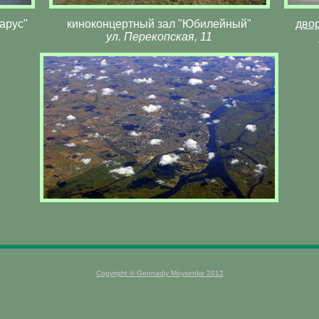
арус"
киноконцертный зал "Юбилейный"
дво
ул. Перекопская, 11
Copyright © Gennadiy Moysenko 2012