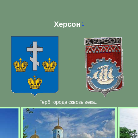
Херсон
1
Герб города сквозь века...