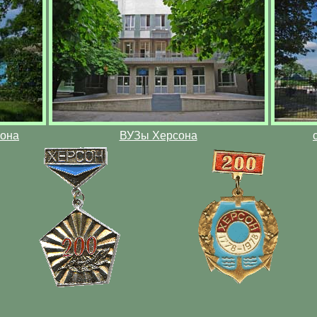
сона
ВУЗы Херсона