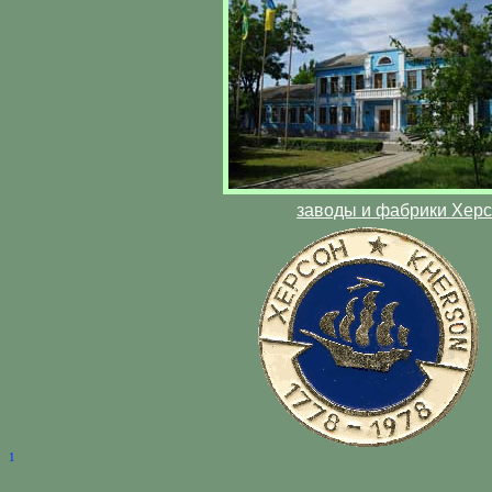
заводы и фабрики Хер
1