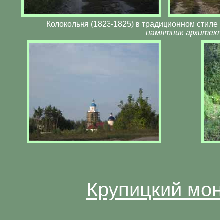
Колокольня (1823-1825) в традиционном стиле 
памятник архитек
Крупицкий мон