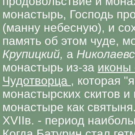
продовольствие и мона
монастырь, Господь пр
(манну небесную), и со
память об этом чуде, м
Крупицкий,
а
Николаев
монастырь из-за
иконы 
Чудотворца
, которая "
монастырских скитов и 
монастыре как святыня
XVIIв. - период наибол
Когда Батурин стал гет