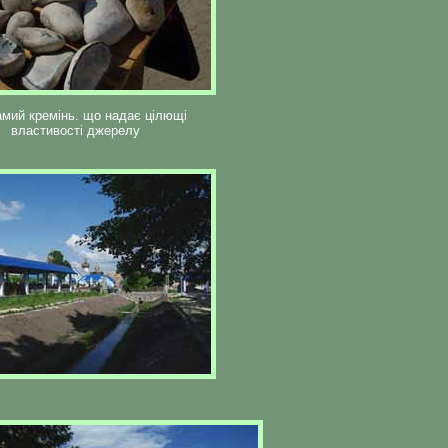
амий кремінь. що надає цілющі
властивості джерелу