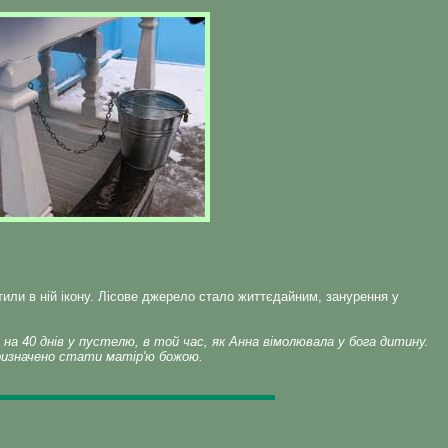
стили в ній ікону. Лісове джерело стало життєдайним, занурення у
 на 40 днів у пустелю, в той час, як Анна вімолювала у бога дитину.
призначено стати матір'ю божою.