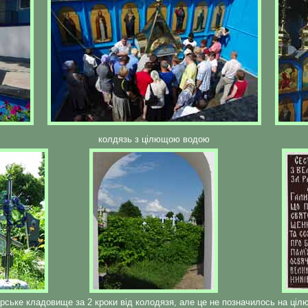
колдязь з цілющою водою
рське кладовище за 2 кроки від колодязя, але це не позначилось на цілю