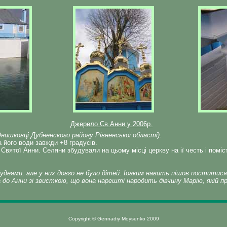
Джерело Св.Анни у 2006р.
Онишковці Дубненского району Рівненської області).
 його води завжди +8 градусів.
 Святої Анни. Селяни збудували на цьому місці церкву на ії честь і помі
іудеями, але у них довго не було дітей. Іоаким навить пішов поститися
 до Анни зі звисткою, що вона нарешті народить дівчину Марію, якій 
Copyright © Gennadiy Moysenko 2009