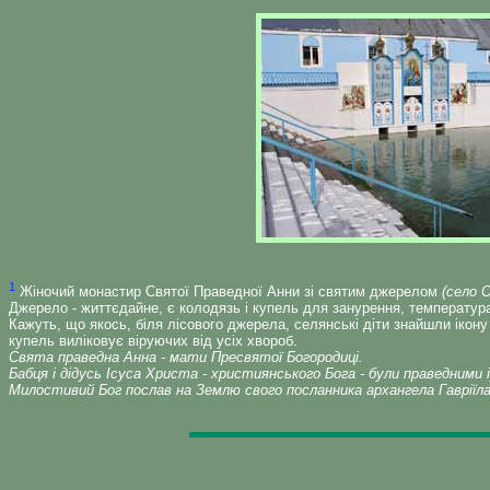
1
Жіночий монастир Святої Праведної Анни зі святим джерелом
(село 
Джерело - життєдайне, є колодязь і купель для занурення, температура
Кажуть, що якось, біля лісового джерела, селянські діти знайшли ікону
купель виліковує віруючих від усіх хвороб.
Свята праведна Анна - мати Пресвятої Богородиці.
Бабця і дідусь Ісуса Христа - християнського Бога - були праведними 
Милостивий Бог послав на Землю свого посланника архангела Гавріїла