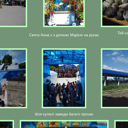
Той с
Свята Анна з з дочкою Марією на руках
біля купелі завжди багато прочан