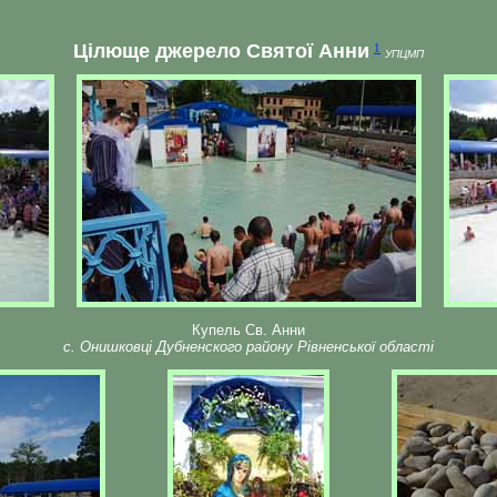
Цілюще джерело Святої Анни
1
УПЦМП
Купель Св. Анни
с. Онишковці Дубненского району Рівненської області