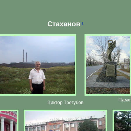
Стаханов
1
Памят
Виктор Трегубов