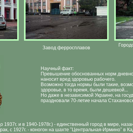
Городс
Завод ферросплавов
Научный факт:
Превышение обоснованных норм дневной
наносит вред здоровью рабочего.
Возможно тогда нормы были такие, возм
здоровье, в то время, были дешевкой...
Но даже в независимой Украине, на госу
праздновали 70-летие начала Стахановс
о 1937г. и в 1940-1978г.) - единственный город в мире, наза
ак, с 1927г. - коногон на шахте "Центральная-Ирмино" в Ка