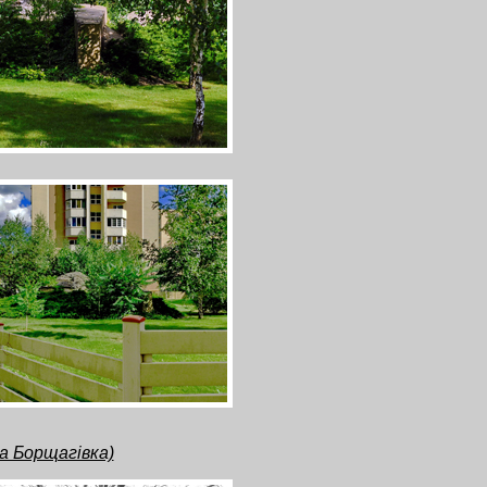
а Борщагівка)