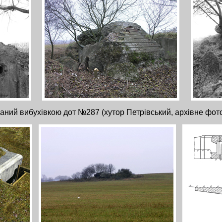
аний вибухівкою дот №287 (хутор Петрівський, архівне фото