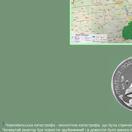
1
Чорнобильська катастрофа - екологічна катастрофа, що була спричине
Четвертий реактор був повністю зруйнований і в довкілля було викинуто