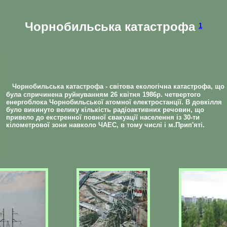
Чорнобильська катастрофа
1
Чорнобильська катастрофа - світова екологічна катастрофа, що
була спричинена руйнуванням 26 квітня 1986р. четвертого
енергоблока Чорнобильської атомної електростанції. В довкілля
було викинуто велику кількість радіоактивних речовин, що
привело до екстренної повної євакуації населення із 30-ти
кілометрової зони навколо ЧАЕС, в тому числі і м.Прип'яті.