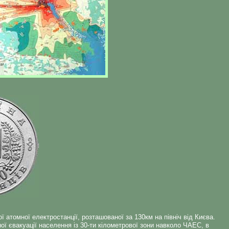
атомної електростанції, розташованої за 130км на північ від Києва.
ої євакуації населення із 30-ти кілометрової зони навколо ЧАЕС, в