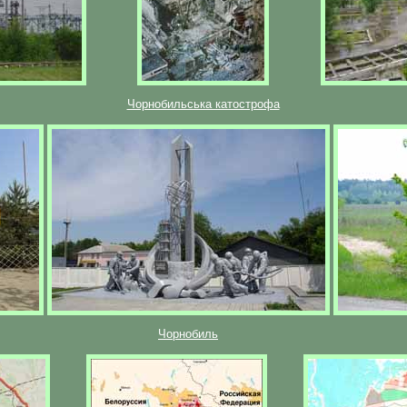
Чорнобильська катострофа
Чорнобиль