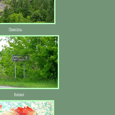
Прип'ять
Копачі