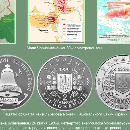
Мапи Чорнобильської 30-кілометрової зони
Пам'ятні срібна та нейзильберова монети Національного банку України
на руйнуванням 26 квітня 1986р. четвертого енергоблока Чорнобильської 
 велику кількість радіоактивних речовин, що привело до екстренної повн