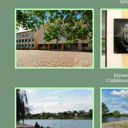
про
Шупик
Софіївськ