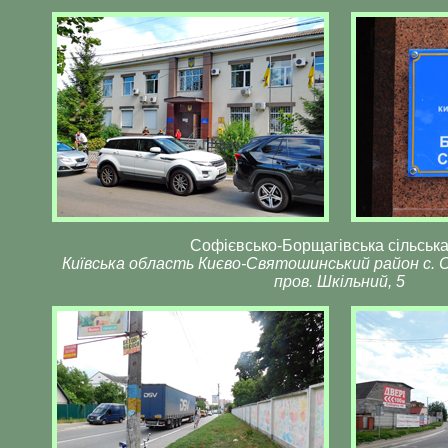
Софієвсько-Борщагівська сільськ
Київська область Києво-Святошинський район с. С
пров. Шкільний, 5