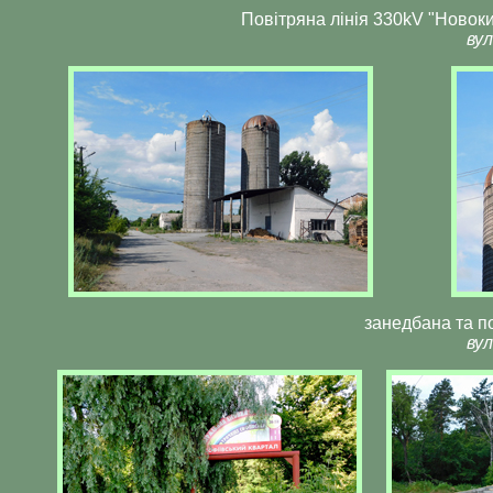
Повітряна лінія 330kV "Новок
вул
занедбана та п
вул