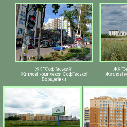
ЖК "Софіївський"
ЖК "З
Житлові комплекси Софіївської
Житлові к
Борщагівки