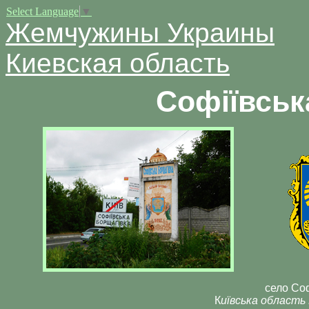
Select Language
▼
Жемчужины Украины
Киевская область
Софіївськ
село Со
К
иївська область