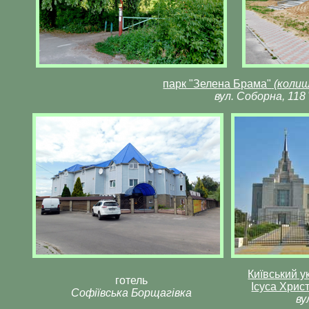
парк "Зелена Брама"
(колиш
вул. Соборна, 118
Київський у
готель
Ісуса Христ
Софіївська Борщагівка
ву