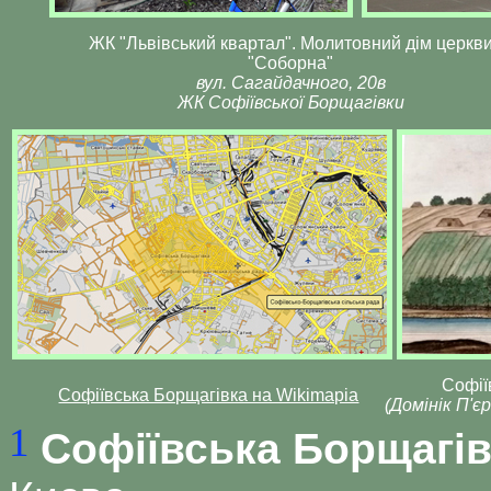
ЖК "Львівський квартал". Молитовний дім церкв
"Соборна"
вул. Сагайдачного, 20в
ЖК Софіївської Борщагівки
Софії
Софіївська Борщагівка на Wikimapia
(Домінік П'єр
1
Софіївська Борщагів