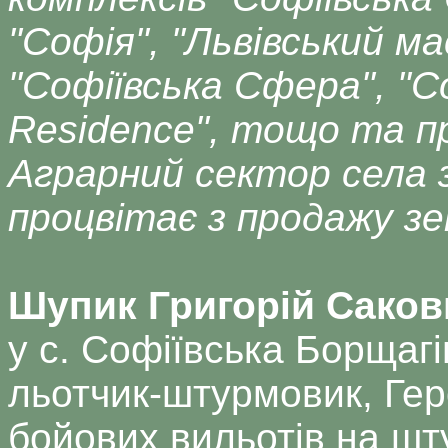
"Софія", "Львівський ма
"Софіївська Сфера", "С
Residence", тощо та п
Аграрний сектор села 
процвітає з продажу зем
Шупик Григорій Саков
у с. Софіївська Борщагі
льотчик-штурмовик, Гер
бойових вильотів на шту