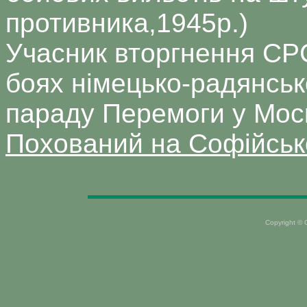
противника,1945р.)
Учасник вторгнення СР
боях німецько-радянсько
параду Перемоги у Моск
Похований на Софійськ
Copyright ©