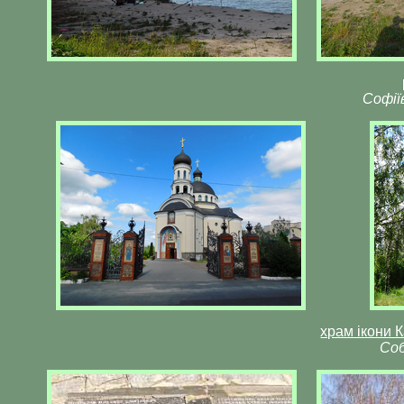
Софії
храм ікони 
Соб