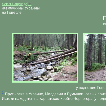
Select Language
▼
Жемчужины Украины
на Говерле
и
у подножия Говер
1
Прут - река в Украине, Молдавии и Румынии, левый прит
Истоки находятся на карпатском хребте Чорногора (у под