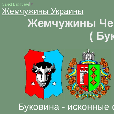
Select Language
▼
Жемчужины Украины
Жемчужины Че
( Б
Буковина - исконные