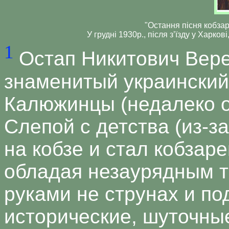
"Остання пісня кобзар
У грудні 1930р., після з’їзду у Харков
1
Остап Никитович Вере
знаменитый украинский 
Калюжинцы (недалеко о
Слепой с детства (из-з
на кобзе и стал кобзар
обладая незаурядным т
руками не струнах и по
исторические, шуточные