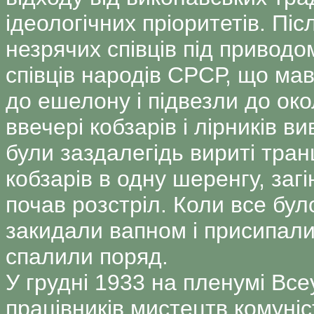
ідеологічних пріоритетів. Пі
незрячих співців під приводо
співців народів СРСР, що мав
до ешелону і підвезли до око
ввечері кобзарів і лірників в
були заздалегідь вириті тра
кобзарів в одну шеренгу, за
почав розстріл. Коли все бул
закидали вапном і присипали
спалили поряд.
У грудні 1933 на пленумі Все
працівників мистецтв комуніс