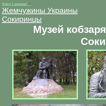
Select Language
▼
Жемчужины Украины
Сокиринцы
Музей кобзаря
Соки