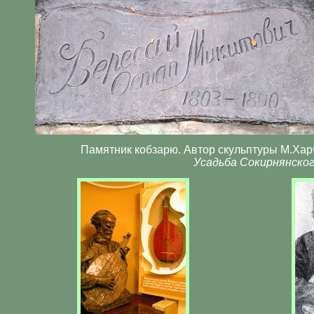
Памятник кобзарю. Автор скульптуры М.Харче
Усадьба Сокирнянског