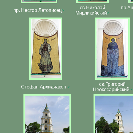
св.Николай
пр.А
пр. Нестор Летописец
>
Мирликийский
>
св.Григорий
Стефан Архидиакон
>
Неокесарийский
>