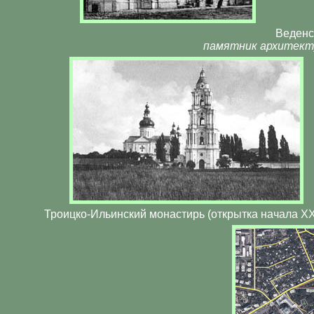
Веденс
памятник архитект
Троицко-Ильинский монастирь (открытка начала ХХ