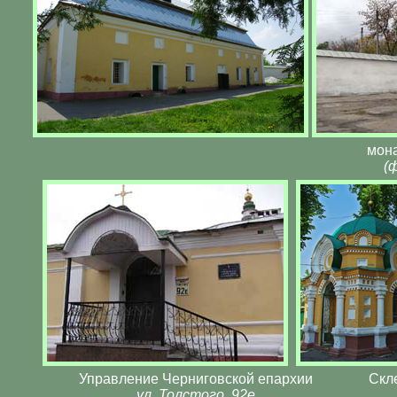
мона
(
Управление Черниговской епархии
Скл
ул. Толстого, 92е