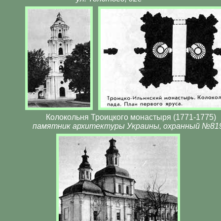
Колокольня Троицкого монастыря (1771-1775)
памятник архитектуры Украины, охранный №819