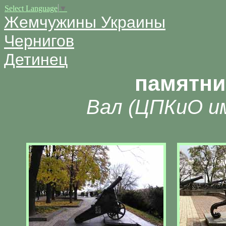
Select Language
▼
Жемчужины Украины
Чернигов
Детинец
памятни
Вал (ЦПКиО им