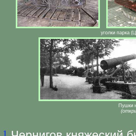
уголки парка (
Пушки н
(откры
1
Чернигов княжеский б